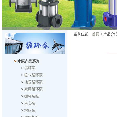
当前位置：
首页
> 产品介
水泵产品系列
>
循环泵
>
暖气循环泵
>
地暖循环泵
>
家用循环泵
>
循环泵组
>
离心泵
>
增压泵