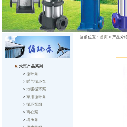
当前位置：
首页
> 产品介
水泵产品系列
>
循环泵
>
暖气循环泵
>
地暖循环泵
>
家用循环泵
>
循环泵组
>
离心泵
>
增压泵