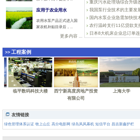
重庆污水处理场综合升级
我国泵行业技术的主要发
应用于农业用水
国内水泵企业急需加快技
农用水泵产品正式进入国
农行温岭支行11亿贷款支
家农机补贴目录后，...
日本8大机床企业总订单连
更多内容
...
工程案例
>>
临平数码科技大楼
西宁新高度房地产投资
上海大学
有限公司
友情链接
绿色管理体系认证
牧上山丘
高分电影网
绿岛风风幕机
短信平台
昌吉新鑫护栏