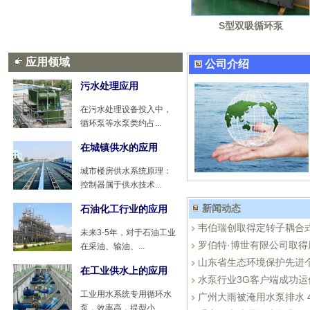
S型双吸循环泵
应用领域
公司介绍
污水处理应用
在污水处理设备投入中，
循环泵等水泵类约占...
在城镇供水的应用
城市楼房供水系统原理：
控制器属于供水技术...
新闻动态
石油化工行业的应用
韦伯瑞创取得定转子耦合
未来3-5年，对于石油工业
罗伯特·博世有限公司取
在采油、输油、...
山东省生态环境保护先进
在工业供水上的应用
水泵行业3G客户端成功运
工业用水系统专用循环水
广州大雨被淹用水泵排水 
泵，效率高，提型小...