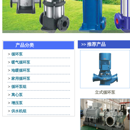
推荐产品
>>
产品分类
>
循环泵
>
暖气循环泵
>
地暖循环泵
>
家用循环泵
>
循环泵组
立式循环泵
>
离心泵
>
增压泵
>
供水机组