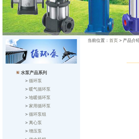
当前位置：
首页
> 产品介
水泵产品系列
>
循环泵
>
暖气循环泵
>
地暖循环泵
>
家用循环泵
>
循环泵组
>
离心泵
>
增压泵